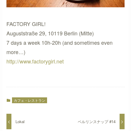
FACTORY GIRL!
Auguststraße 29, 10119 Berlin (Mitte)
7 days a week 10h-20h (and sometimes even
more…)
http://www.factorygirl.net
カフェ・レストラン
Lokal
ベルリンスナップ #14