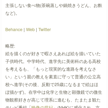
主張しない食べ物(茶碗蒸しや鍋焼きうどん、お麩
など)。
Behance
|
Web
|
Twitter
略歴:
絵を描くのが好きで暇さえあれば絵を描いていた
子供時代。中学時代、進学先に美術科のある高校
を考えるも、「もっと現実的な進路を考えなさ
い」という親の教えを素直に守って普通の公立高
校へ進学(その後、反動で25歳になるまで絵はほ
ぼ描かず)。在学中は化学と生物と顕微鏡での微生
物観察好きが高じて理系に進むも、たまたま観た
テレビ番組「
映像の世紀
」(NHK)に感化され、文