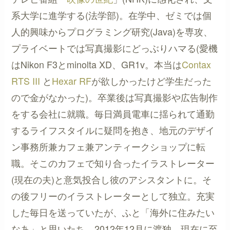
系大学に進学する(法学部)。在学中、ゼミでは個
人的興味からプログラミング研究(Java)を専攻、
プライベートでは写真撮影にどっぶりハマる(愛機
はNikon F3とminolta XD、GR1v。本当は
Contax
RTS III
と
Hexar RF
が欲しかったけど学生だった
ので金がなかった)。卒業後は写真撮影や広告制作
をする会社に就職。毎日満員電車に揺られて通勤
するライフスタイルに疑問を抱き、地元のデザイ
ン事務所兼カフェ兼アンティークショップに転
職。そこのカフェで知り合ったイラストレーター
(現在の夫)と意気投合し彼のアシスタントに。そ
の後フリーのイラストレーターとして独立。充実
した毎日を送っていたが、ふと「海外に住みたい
なあ」と思いたち、2012年12月に渡独。現在に至