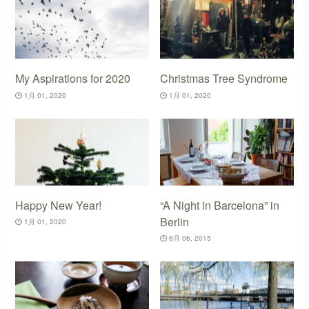
My Aspirations for 2020
Christmas Tree Syndrome
1月 01, 2020
1月 01, 2020
Happy New Year!
“A Night in Barcelona” in
Berlin
1月 01, 2020
6月 06, 2015