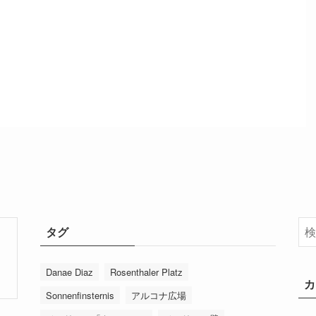
タグ
Danae Diaz
Rosenthaler Platz
カ
Sonnenfinsternis
アルコナ広場